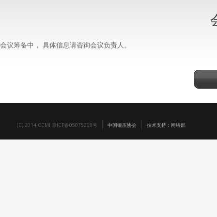
会议筹备中， 具体信息请咨询会议负责人。
(C) 2014 CCMI 京ICP备05075268号
中国锻压协会
技术支持：网络部